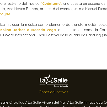
io el estreno del musical
‘Cuéntame’,
una puesta en escena de La
Ciclos Formativos
do, Ana Hérica Ramos, presentó el evento junto a Manuel Picado
royde.
único fin: usar la música como elemento de transformación soci
arolina Barbas o Ricardo Vega
; o instituciones como la Cor
 III Word International Choir Festival de la ciudad de Bandung (In
Obras educativas
 Salle Chocillas /
La Salle Virgen del Mar /
La Salle Inmaculada 