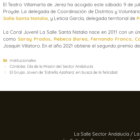
El Teatro Villamarta de Jerez ha acogido este sábado 9 de jul
Proyde. La delegada de Coordinación de Distritos y Voluntaria
Salle Santa Natalia,
y Leticia García, delegada territorial de
P
La Coral Juvenil La Salle Santa Natalia nace en 2011 con un 
como
Saray Prados, Rebeca Barea, Fernando Franco, C
Joaquín Villatoro. En el año 2021 obtiene el segundo premio del
Institucionales
Córdoba: Día de la Misión del Sector Andalucía
El Grupo Joven de ‘Estrella Azahara’, en busca de la felicidad
La Salle Sector Andalucía /
La