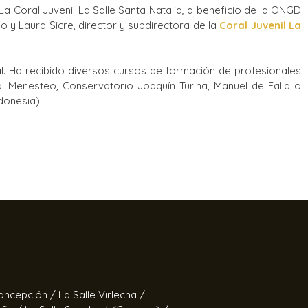
 Coral Juvenil La Salle Santa Natalia, a beneficio de la ONGD
 y Laura Sicre, director y subdirectora de la
Coral Juvenil La
al. Ha recibido diversos cursos de formación de profesionales
al Menesteo, Conservatorio Joaquín Turina, Manuel de Falla o
donesia).
Concepción /
La Salle Virlecha /