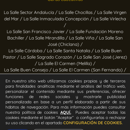
La Salle Sector Andalucía /
La Salle Chocillas /
La Salle Virgen
del Mar /
La Salle Inmaculada Concepción /
La Salle Virlecha
/
La Salle San Francisco Javier /
La Salle Fundación Moreno
Bachiller /
La Salle Mirandilla /
La Salle Viña /
La Salle San
José (Chiclana) /
La Salle Córdoba /
La Salle Santa Natalia /
La Salle Buen
Pastor /
La Salle Sagrado Corazón /
La Salle San José (Jerez)
/
La Salle El Carmen (Melilla) /
La Salle Buen Consejo /
La Salle El Carmen (San Fernando) /
La Salle San Francisco /
La Salle Felipe Benito /
La Salle La
En nuestro sitio web utilizamos cookies propias y de terceros
Purísima
para finalidades analíticas mediante el análisis del tráfico web,
personalizar el contenido mediante sus preferencias, ofrecer
Obras socioeducativas
funciones de redes sociales y mostrarle publicidad
personalizada en base a un perfil elaborado a partir de sus
hábitos de navegación. Para más información puedes consultar
Estrella Azahara /
Manos Abiertas /
Hogar Jerez /
Proyecto
nuestra política de cookies
AQUÍ.
Puedes aceptar todas las
Alfa /
Hogar San Ramón y San Fernando /
Calor en la Noche
cookies mediante el botón “Aceptar” o configurarlas o rechazar
su uso clicando en el apartado
CONFIGURACIÓN DE COOKIES.
Todos los derechos Reservados. Diseñado y desarrollado por