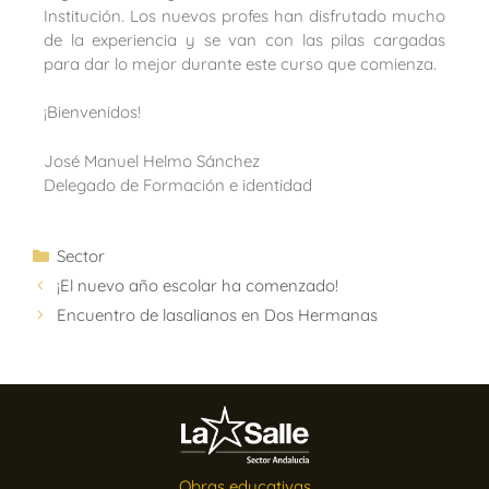
Institución. Los nuevos profes han disfrutado mucho
de la experiencia y se van con las pilas cargadas
para dar lo mejor durante este curso que comienza.
¡Bienvenidos!
José Manuel Helmo Sánchez
Delegado de Formación e identidad
Sector
¡El nuevo año escolar ha comenzado!
Encuentro de lasalianos en Dos Hermanas
Obras educativas