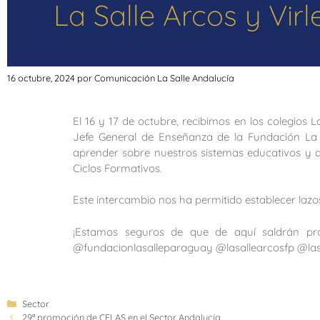
La Salle Arcos y Vir
16 octubre, 2024
por
Comunicación La Salle Andalucía
El 16 y 17 de octubre, recibimos en los colegios L
Jefe General de Enseñanza de la Fundación La 
aprender sobre nuestros sistemas educativos y 
Ciclos Formativos.
Este intercambio nos ha permitido establecer laz
¡Estamos seguros de que de aquí saldrán proy
@fundacionlasalleparaguay @
lasallearcosfp
@
la
Sector
29ª promoción de CELAS en el Sector Andalucía