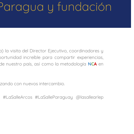
e Paragua y fundación
) la visita del Director Ejecutivo, coordinadores y
tunidad increíble para compartir experiencias,
de nuestro país, así como la metodología
N
C
A
en
dizando con nuevos intercambio.
 #LaSalleArcos #LaSalleParaguay @lasallearlep