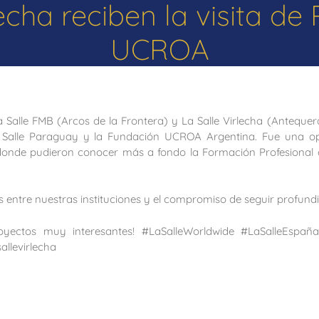
lecha reciben la visita d
UCROA
a Salle FMB (Arcos de la Frontera) y La Salle Virlecha (Antequera
Salle Paraguay y la Fundación UCROA Argentina. Fue una opor
donde pudieron conocer más a fondo la Formación Profesional 
os entre nuestras instituciones y el compromiso de seguir profun
ectos muy interesantes! #LaSalleWorldwide #LaSalleEspaña
sallevirlecha