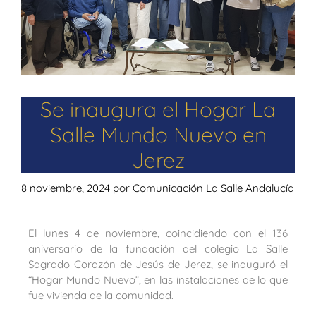
Se inaugura el Hogar La
Salle Mundo Nuevo en
Jerez
8 noviembre, 2024
por
Comunicación La Salle Andalucía
El lunes 4 de noviembre, coincidiendo con el 136
aniversario de la fundación del colegio La Salle
Sagrado Corazón de Jesús de Jerez, se inauguró el
“Hogar Mundo Nuevo”, en las instalaciones de lo que
fue vivienda de la comunidad.