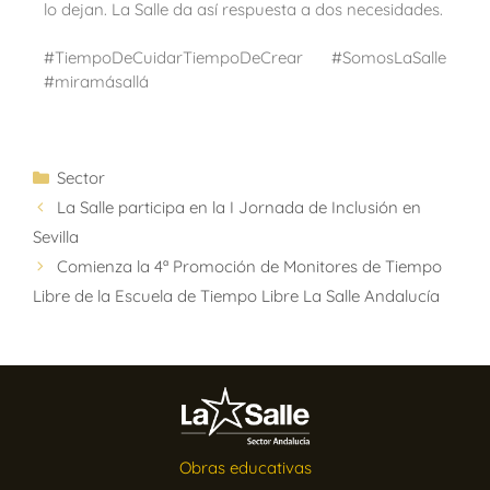
lo dejan. La Salle da así respuesta a dos necesidades.
#TiempoDeCuidarTiempoDeCrear #SomosLaSalle
#miramásallá
Sector
La Salle participa en la I Jornada de Inclusión en
Sevilla
Comienza la 4ª Promoción de Monitores de Tiempo
Libre de la Escuela de Tiempo Libre La Salle Andalucía
Obras educativas