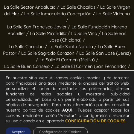
La Salle Sector Andalucía /
La Salle Chocillas /
La Salle Virgen
del Mar /
La Salle Inmaculada Concepción /
La Salle Virlecha
/
La Salle San Francisco Javier /
La Salle Fundación Moreno
Bachiller /
La Salle Mirandilla /
La Salle Viña /
La Salle San
José (Chiclana) /
La Salle Córdoba /
La Salle Santa Natalia /
La Salle Buen
Pastor /
La Salle Sagrado Corazón /
La Salle San José (Jerez)
/
La Salle El Carmen (Melilla) /
La Salle Buen Consejo /
La Salle El Carmen (San Fernando) /
La Salle San Francisco /
La Salle Felipe Benito /
La Salle La
En nuestro sitio web utilizamos cookies propias y de terceros
Purísima
para finalidades analíticas mediante el análisis del tráfico web,
personalizar el contenido mediante sus preferencias, ofrecer
Obras socioeducativas
funciones de redes sociales y mostrarle publicidad
personalizada en base a un perfil elaborado a partir de sus
hábitos de navegación. Para más información puedes consultar
Estrella Azahara /
Manos Abiertas /
Hogar Jerez /
Proyecto
nuestra política de cookies
AQUÍ.
Puedes aceptar todas las
Alfa /
Hogar San Ramón y San Fernando /
Calor en la Noche
cookies mediante el botón “Aceptar” o configurarlas o rechazar
su uso clicando en el apartado
CONFIGURACIÓN DE COOKIES.
Todos los derechos Reservados. Diseñado y desarrollado por
Aceptar
Configuración de Cookies
el equipo T.I.C. del Sector Andalucía ©2026 La Salle Andalucía.