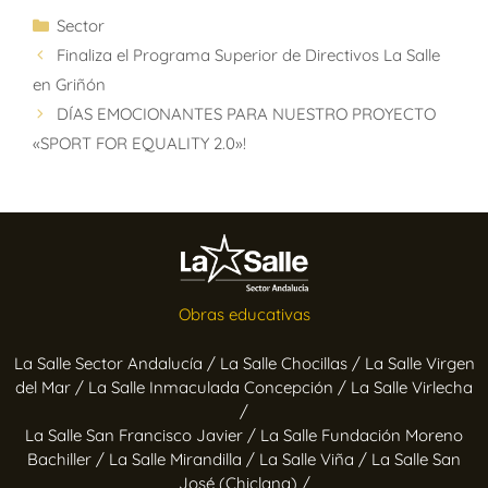
Sector
Finaliza el Programa Superior de Directivos La Salle
en Griñón
DÍAS EMOCIONANTES PARA NUESTRO PROYECTO
«SPORT FOR EQUALITY 2.0»!
Obras educativas
La Salle Sector Andalucía /
La Salle Chocillas /
La Salle Virgen
del Mar /
La Salle Inmaculada Concepción /
La Salle Virlecha
/
La Salle San Francisco Javier /
La Salle Fundación Moreno
Bachiller /
La Salle Mirandilla /
La Salle Viña /
La Salle San
José (Chiclana) /