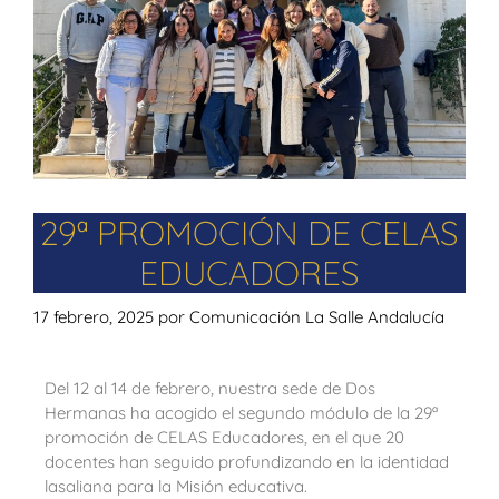
29ª PROMOCIÓN DE CELAS
EDUCADORES
17 febrero, 2025
por
Comunicación La Salle Andalucía
Del 12 al 14 de febrero, nuestra sede de Dos
Hermanas ha acogido el segundo módulo de la 29ª
promoción de CELAS Educadores, en el que 20
docentes han seguido profundizando en la identidad
lasaliana para la Misión educativa.