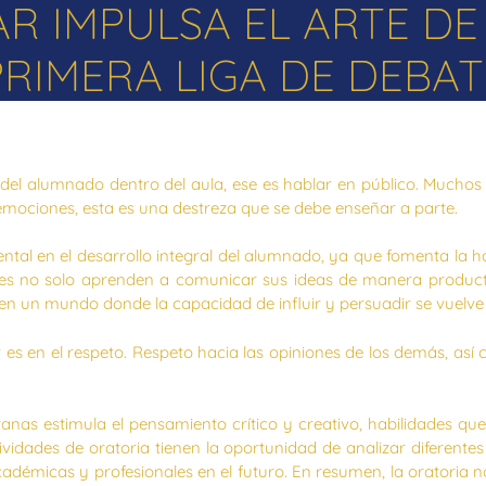
AR IMPULSA EL ARTE DE
PRIMERA LIGA DE DEBAT
l alumnado dentro del aula, ese es hablar en público. Muchos ni
emociones, esta es una destreza que se debe enseñar a parte.
al en el desarrollo integral del alumnado, ya que fomenta la ha
iantes no solo aprenden a comunicar sus ideas de manera product
 en un mundo donde la capacidad de influir y persuadir se vuelve
r es en el respeto. Respeto hacia las opiniones de los demás, as
nas estimula el pensamiento crítico y creativo, habilidades que 
vidades de oratoria tienen la oportunidad de analizar diferentes
démicas y profesionales en el futuro. En resumen, la oratoria n