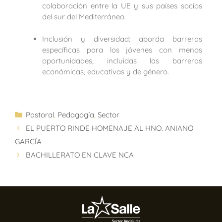
colaboración entre la UE y sus países socios
del sur del Mediterráneo.
Inclusión y diversidad: aborda barreras
específicas para los jóvenes con menos
oportunidades, incluidas las barreras
económicas, educativas y de género.
Pastoral
,
Pedagogía
,
Sector
EL PUERTO RINDE HOMENAJE AL HNO. ANIANO
GARCÍA
BACHILLERATO EN CLAVE NCA