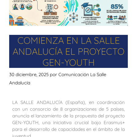
COMIENZA EN LA SALLE
ANDALUCÍA EL PROYECTO
GEN-YOUTH
30 diciembre, 2025
por
Comunicación La Salle
Andalucía
LA SALLE ANDALUCÍA (España), en coordinación
con un consorcio de 8 organizaciones de 5 países,
anuncia el lanzamiento de la propuesta del proyecto
GEN-YOUTH, una iniciativa crucial bajo Erasmus+
para el desarrollo de capacidades en el ámbito de la
juventud.