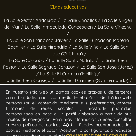
Obras educativas
La Salle Sector Andalucía /
La Salle Chocillas /
La Salle Virgen
del Mar /
La Salle Inmaculada Concepción /
La Salle Virlecha
/
La Salle San Francisco Javier /
La Salle Fundación Moreno
Bachiller /
La Salle Mirandilla /
La Salle Viña /
La Salle San
José (Chiclana) /
La Salle Córdoba /
La Salle Santa Natalia /
La Salle Buen
Pastor /
La Salle Sagrado Corazón /
La Salle San José (Jerez)
/
La Salle El Carmen (Melilla) /
La Salle Buen Consejo /
La Salle El Carmen (San Fernando) /
La Salle San Francisco /
La Salle Felipe Benito /
La Salle La
En nuestro sitio web utilizamos cookies propias y de terceros
Purísima
para finalidades analíticas mediante el análisis del tráfico web,
personalizar el contenido mediante sus preferencias, ofrecer
Obras socioeducativas
funciones de redes sociales y mostrarle publicidad
personalizada en base a un perfil elaborado a partir de sus
hábitos de navegación. Para más información puedes consultar
Estrella Azahara /
Manos Abiertas /
Hogar Jerez /
Proyecto
nuestra política de cookies
AQUÍ.
Puedes aceptar todas las
Alfa /
Hogar San Ramón y San Fernando /
Calor en la Noche
cookies mediante el botón “Aceptar” o configurarlas o rechazar
su uso clicando en el apartado
CONFIGURACIÓN DE COOKIES.