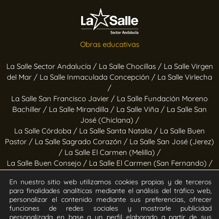
Obras educativas
La Salle Sector Andalucía /
La Salle Chocillas /
La Salle Virgen
del Mar /
La Salle Inmaculada Concepción /
La Salle Virlecha
/
La Salle San Francisco Javier /
La Salle Fundación Moreno
Bachiller /
La Salle Mirandilla /
La Salle Viña /
La Salle San
José (Chiclana) /
La Salle Córdoba /
La Salle Santa Natalia /
La Salle Buen
Pastor /
La Salle Sagrado Corazón /
La Salle San José (Jerez)
/
La Salle El Carmen (Melilla) /
La Salle Buen Consejo /
La Salle El Carmen (San Fernando) /
La Salle San Francisco /
La Salle Felipe Benito /
La Salle La
En nuestro sitio web utilizamos cookies propias y de terceros
Purísima
para finalidades analíticas mediante el análisis del tráfico web,
personalizar el contenido mediante sus preferencias, ofrecer
Obras socioeducativas
funciones de redes sociales y mostrarle publicidad
personalizada en base a un perfil elaborado a partir de sus