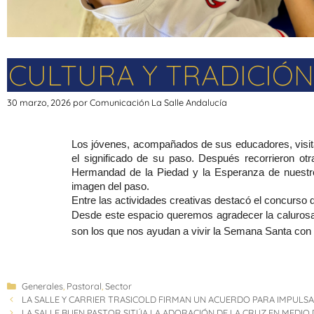
CULTURA Y TRADICIÓN
30 marzo, 2026
por
Comunicación La Salle Andalucía
Los jóvenes, acompañados de sus educadores, visita
el significado de su paso. Después recorrieron ot
Hermandad de la Piedad y la Esperanza de nuestro 
imagen del paso.
Entre las actividades creativas destacó el concurs
Desde este espacio queremos agradecer la calurosa 
son los que nos ayudan a vivir la Semana Santa con 
Generales
,
Pastoral
,
Sector
LA SALLE Y CARRIER TRASICOLD FIRMAN UN ACUERDO PARA IMPULS
LA SALLE BUEN PASTOR SITÚA LA ADORACIÓN DE LA CRUZ EN MEDIO