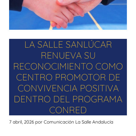
LA SALLE SANLÚCAR
RENUEVA SU
RECONOCIMIENTO COMO
CENTRO PROMOTOR DE
CONVIVENCIA POSITIVA
DENTRO DEL PROGRAMA
CONRED
7 abril, 2026
por
Comunicación La Salle Andalucía