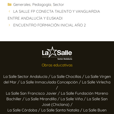
Generales
,
Pedagogía
,
Sector
LA SALLE FP CONECTA TALENTO Y VANGUARDIA
ENTRE ANDALUCÍA Y EUSKADI
ENCUENTRO FORMACIÓN INICIAL AÑO 2
Obras educativas
La Salle Sector Andalucía /
La Salle Chocillas /
La Salle Virgen
del Mar /
La Salle Inmaculada Concepción /
La Salle Virlecha
/
La Salle San Francisco Javier /
La Salle Fundación Moreno
Bachiller /
La Salle Mirandilla /
La Salle Viña /
La Salle San
José (Chiclana) /
La Salle Córdoba /
La Salle Santa Natalia /
La Salle Buen