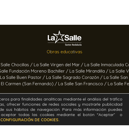
Obras educativas
 Salle Chocillas /
La Salle Virgen del Mar /
La Salle Inmaculada 
Salle Fundación Moreno Bachiller /
La Salle Mirandilla /
La Salle 
La Salle Buen Pastor /
La Salle Sagrado Corazón /
La Salle San
e El Carmen (San Fernando) /
La Salle San Francisco /
La Salle F
Obras socioeducativas
eros para finalidades analíticas mediante el análisis del tráfico
as, ofrecer funciones de redes sociales y mostrarle publicidad
ertas /
Hogar Jerez /
Proyecto Alfa /
Hogar San Ramón y San 
r de sus hábitos de navegación. Para más información puedes
aceptar todas las cookies mediante el botón “Aceptar” o
o
CONFIGURACIÓN DE COOKIES.
. Diseñado y desarrollado por el equipo T.I.C. del Sector Andal