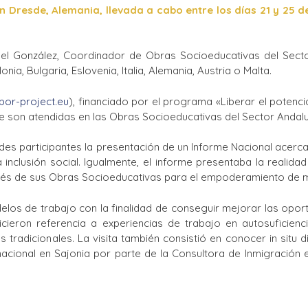
en Dresde, Alemania, llevada a cabo entre los días 21 y 25 
Ciclos Formativos
rael González, Coordinador de Obras Socioeducativas del Sect
a, Bulgaria, Eslovenia, Italia, Alemania, Austria o Malta.
ibor-project.eu
), financiado por el programa «Liberar el potenc
e son atendidas en las Obras Socioeducativas del Sector Andalu
des participantes la presentación de un Informe Nacional acerca
a inclusión social. Igualmente, el informe presentaba la reali
avés de sus Obras Socioeducativas para el empoderamiento de mu
los de trabajo con la finalidad de conseguir mejorar las oportu
eron referencia a experiencias de trabajo en autosuficienci
s tradicionales. La visita también consistió en conocer in sit
acional en Sajonia por parte de la Consultora de Inmigración 