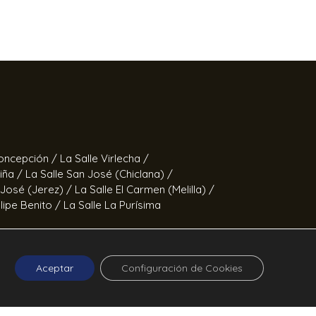
Concepción /
La Salle Virlecha /
Viña /
La Salle San José (Chiclana) /
 José (Jerez) /
La Salle El Carmen (Melilla) /
elipe Benito /
La Salle La Purísima
Fernando /
Calor en la Noche
Aceptar
Configuración de Cookies
ucía ©2026 La Salle Andalucía.