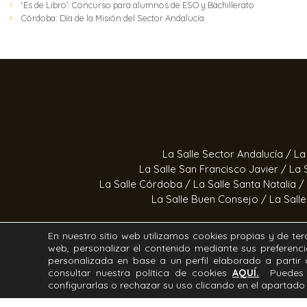
‘Es de Libro’: Concurso para alumnos de ESO y Bachillerato
Córdoba: Día de la Misión del Sector Andalucía
La Salle Sector Andalucía /
La
La Salle San Francisco Javier /
La 
La Salle Córdoba /
La Salle Santa Natalia /
La Salle Buen Consejo /
La Sall
En nuestro sitio web utilizamos cookies propias y de terc
web, personalizar el contenido mediante sus preferenci
Estrella Azahara /
Manos Abi
personalizada en base a un perfil elaborado a parti
consultar nuestra política de cookies
AQUÍ.
Puedes 
configurarlas o rechazar su uso clicando en el apartad
Todos los derechos Reservados