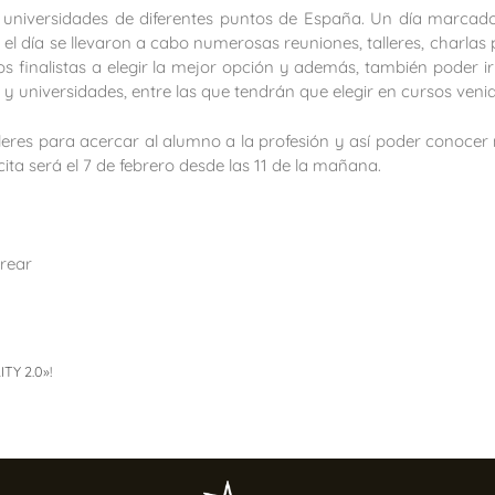
de universidades de diferentes puntos de España. Un día marcado
o el día se llevaron a cabo numerosas reuniones, talleres, charlas
 finalistas a elegir la mejor opción y además, también poder ir
os y universidades, entre las que tendrán que elegir en cursos veni
leres para acercar al alumno a la profesión y así poder conocer 
ita será el 7 de febrero desde las 11 de la mañana.
rear
Y 2.0»!