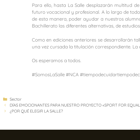
Para ello, hasta La Salle desplazarán multitud 
futuro vocacional y profesional. A lo largo de tod
de esta manera, poder ayudar a nuestros alumnos
Bachillerato las diferentes alternativas, de estudi
Como en ediciones anteriores se desarrollarán tal
una vez cursada la titulación correspondiente. La c
Os esperamos a todos.
#SomosLaSalle #NCA #tiempodecuidartiempodec
Sector
DÍAS EMOCIONANTES PARA NUESTRO PROYECTO «SPORT FOR EQUALIT
¿POR QUÉ ELEGIR LA SALLE?