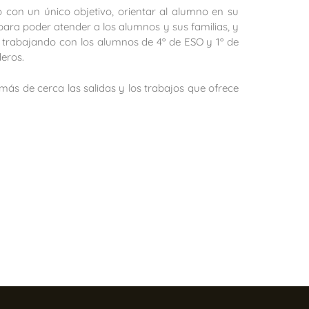
 con un único objetivo, orientar al alumno en su
 para poder atender a los alumnos y sus familias, y
 trabajando con los alumnos de 4º de ESO y 1º de
deros.
más de cerca las salidas y los trabajos que ofrece