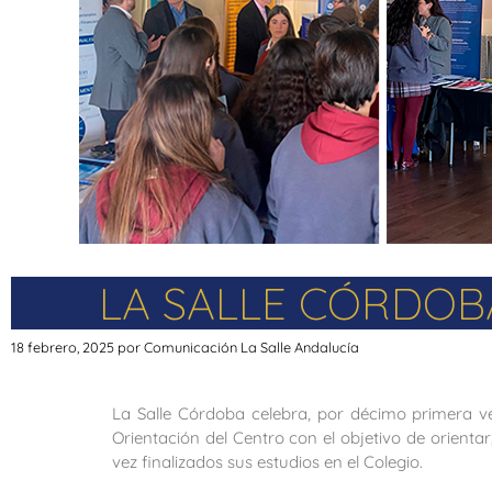
LA SALLE CÓRDOBA
18 febrero, 2025
por
Comunicación La Salle Andalucía
La Salle Córdoba celebra, por décimo primera v
Orientación del Centro con el objetivo de orient
vez finalizados sus estudios en el Colegio.