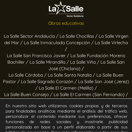
Obras educativas
La Salle Sector Andalucía /
La Salle Chocillas /
La Salle Virgen
del Mar /
La Salle Inmaculada Concepción /
La Salle Virlecha
/
La Salle San Francisco Javier /
La Salle Fundación Moreno
Bachiller /
La Salle Mirandilla /
La Salle Viña /
La Salle San
José (Chiclana) /
La Salle Córdoba /
La Salle Santa Natalia /
La Salle Buen
Pastor /
La Salle Sagrado Corazón /
La Salle San José (Jerez)
/
La Salle El Carmen (Melilla) /
La Salle Buen Consejo /
La Salle El Carmen (San Fernando) /
La Salle San Francisco /
La Salle Felipe Benito /
La Salle La
En nuestro sitio web utilizamos cookies propias y de terceros
Purísima
para finalidades analíticas mediante el análisis del tráfico web,
personalizar el contenido mediante sus preferencias, ofrecer
Obras socioeducativas
funciones de redes sociales y mostrarle publicidad
personalizada en base a un perfil elaborado a partir de sus