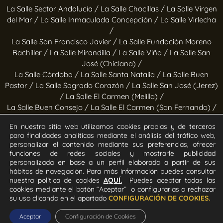
La Salle Sector Andalucía /
La Salle Chocillas /
La Salle Virgen
del Mar /
La Salle Inmaculada Concepción /
La Salle Virlecha
/
La Salle San Francisco Javier /
La Salle Fundación Moreno
Bachiller /
La Salle Mirandilla /
La Salle Viña /
La Salle San
José (Chiclana) /
La Salle Córdoba /
La Salle Santa Natalia /
La Salle Buen
Pastor /
La Salle Sagrado Corazón /
La Salle San José (Jerez)
/
La Salle El Carmen (Melilla) /
La Salle Buen Consejo /
La Salle El Carmen (San Fernando) /
La Salle San Francisco /
La Salle Felipe Benito /
La Salle La
En nuestro sitio web utilizamos cookies propias y de terceros
Purísima
para finalidades analíticas mediante el análisis del tráfico web,
personalizar el contenido mediante sus preferencias, ofrecer
Obras socioeducativas
funciones de redes sociales y mostrarle publicidad
personalizada en base a un perfil elaborado a partir de sus
hábitos de navegación. Para más información puedes consultar
Estrella Azahara /
Manos Abiertas /
Hogar Jerez /
Proyecto
nuestra política de cookies
AQUÍ.
Puedes aceptar todas las
Alfa /
Hogar San Ramón y San Fernando /
Calor en la Noche
cookies mediante el botón “Aceptar” o configurarlas o rechazar
su uso clicando en el apartado
CONFIGURACIÓN DE COOKIES.
Todos los derechos Reservados. Diseñado y desarrollado por
el equipo T.I.C. del Sector Andalucía ©2026 La Salle Andalucía.
Aceptar
Configuración de Cookies