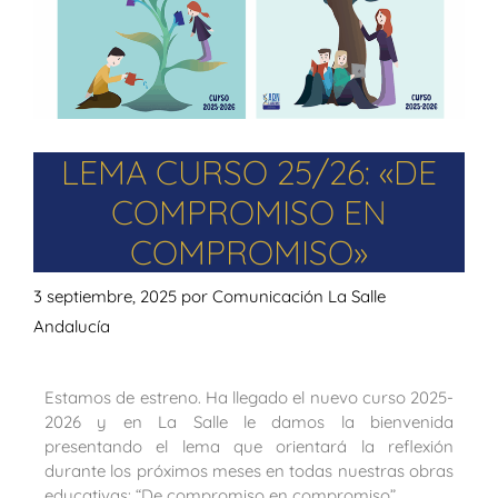
LEMA CURSO 25/26: «DE
COMPROMISO EN
COMPROMISO»
3 septiembre, 2025
por
Comunicación La Salle
Andalucía
Estamos de estreno. Ha llegado el nuevo curso 2025-
2026 y en La Salle le damos la bienvenida
presentando el lema que orientará la reflexión
durante los próximos meses en todas nuestras obras
educativas: “De compromiso en compromiso”.