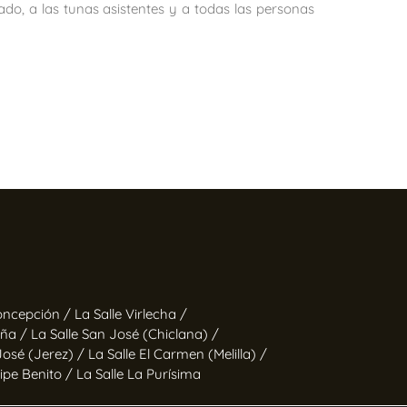
do, a las tunas asistentes y a todas las personas
oncepción /
La Salle Virlecha /
iña /
La Salle San José (Chiclana) /
José (Jerez) /
La Salle El Carmen (Melilla) /
lipe Benito /
La Salle La Purísima