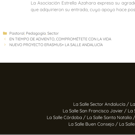
La Asociación Estrella Azahara expresa su agrade
que adquirieron su entrada, cuyo apoyo hace posib
Pastoral
,
Pedagogía
,
Sector
EN TIEMPO DE ADVIENTO, COMPROMÉTETE CON LA VIDA
NUEVO PROYECTO ERASMUS+ LA SALLE ANDALUCÍA
La Salle Sector Andalucía /
La
La Salle San Francisco Javier /
La 
La Salle Córdoba /
La Salle Santa Natalia 
La Salle Buen Consejo /
La Sall