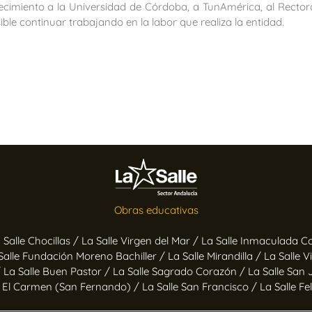
cimiento a la Universidad de Córdoba, a TunAmérica, al Rectora
le continuar trabajando en la labor que realiza la entidad.
Obras educativas
 Salle Chocillas /
La Salle Virgen del Mar /
La Salle Inmaculada C
Salle Fundación Moreno Bachiller /
La Salle Mirandilla /
La Salle V
/
La Salle Buen Pastor /
La Salle Sagrado Corazón /
La Salle San 
e El Carmen (San Fernando) /
La Salle San Francisco /
La Salle Fe