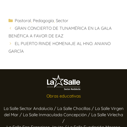
Pastoral
,
Pedagogía
,
Sector
GRAN CONCIERTO DE TUNAMÉRICA EN LA GALA
BENÉFICA A FAVOR DE EAZ
EL PUERTO RINDE HOMENAJE AL HNO. ANIANO
GARCÍA
Obras educativas
La Salle Sector Andalucía /
La Salle Chocillas /
La Salle Virgen
del Mar /
La Salle Inmaculada Concepción /
La Salle Virlecha
/