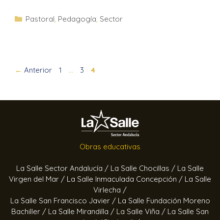
Pastoral
,
Pedagogía
,
Sector
←
Anterior
1
…
3
4
Obras educativas
La Salle Sector Andalucía /
La Salle Chocillas /
La Salle
Virgen del Mar /
La Salle Inmaculada Concepción /
La Salle
Virlecha /
La Salle San Francisco Javier /
La Salle Fundación Moreno
Bachiller /
La Salle Mirandilla /
La Salle Viña /
La Salle San